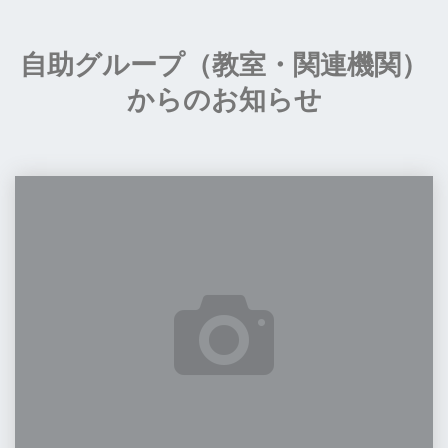
の
お
自助グループ（教室・関連機関）
知
ら
からのお知らせ
せ"
第
44
回
定
例
会
開
催
の
お