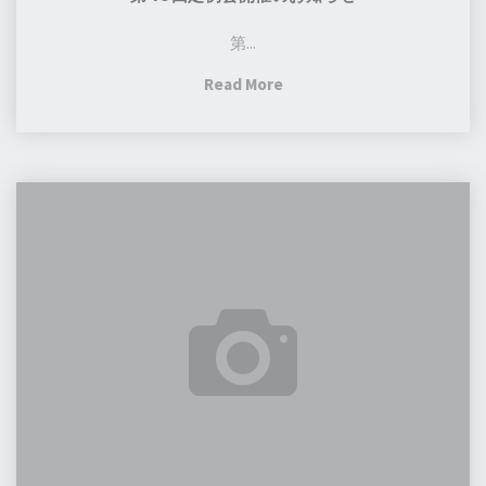
第...
"第
Read More
43
回
定
第
例
６
会
回
開
ス
催
ピ
の
ー
お
チ
知
大
ら
会
せ"
in