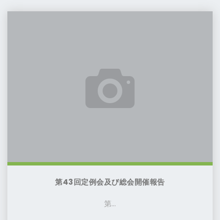
定
第
例
43
会
回
開
定
催
例
の
会
お
及
知
び
ら
総
せ"
会
開
催
報
第43回定例会及び総会開催報告
告
第...