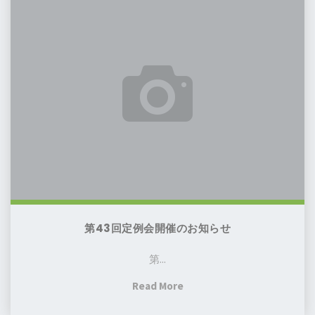
室、
43
会
始
回
及
ま
定
び
り
例
総
ま
会
会
す！"
開
開
催
催
の
報
お
告"
知
ら
せ
第43回定例会開催のお知らせ
第...
"第
Read More
43