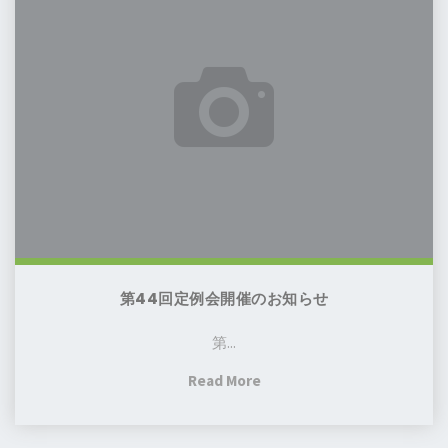
回
定
例
会
開
催
の
お
知
ら
せ
第44回定例会開催のお知らせ
第...
"第
Read More
44
回