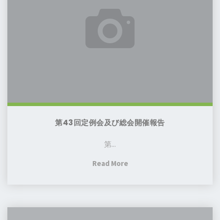
室、
例
語
始
会
補
ま
及
習
り
び
授
ま
総
業
す！
会
校
開
よ
催
り】
報
平
第43回定例会及び総会開催報告
告
日
第...
幼
児
"第
Read More
日
43
本
回
語
定
教
第
例