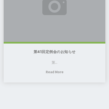
会
知
の
ら
お
せ
知
(7
ら
月
せ
7
日
よ
第41回定例会のお知らせ
り
第...
4
週
"第
Read More
間）"
41
回
定
例
会