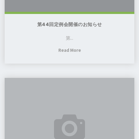
知
ら
せ
第44回定例会開催のお知らせ
第...
"第
Read More
44
回
定
【韓
例
国・
会
ブ
開
ン
催
ダ
の
ン
お
日
知