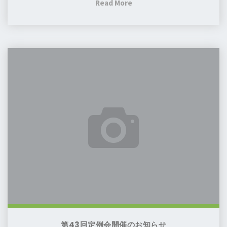
"第
Read More
43
回
定
第
例
43
会
回
及
定
び
例
総
会
会
開
開
催
催
の
報
お
告"
知
ら
せ
第43回定例会開催のお知らせ