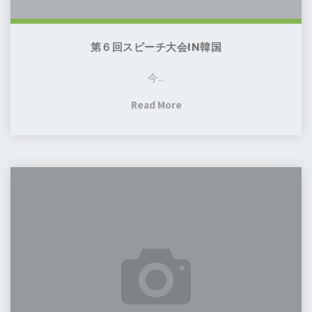
韓
国
第６回スピーチ大会IN韓国
今...
"第
Read More
６
回
ス
夏
ピ
の
ー
寺
チ
子
大
屋
会
開
in
催
韓
の
国"