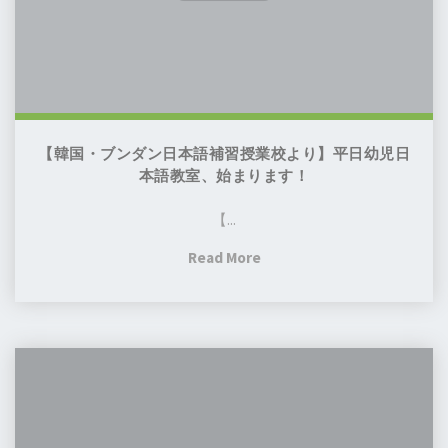
本
ら
語
せ"
補
習
授
業
【韓国・ブンダン日本語補習授業校より】平日幼児日
校
本語教室、始まります！
よ
【...
り】
平
"【韓
Read More
日
国・
幼
ブ
児
ン
日
第
ダ
本
43
ン
語
回
日
教
定
本