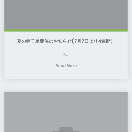
お
知
ら
せ
(7
夏の寺子屋開催のお知らせ(7月7日より4週間）
月
7
み...
日
"夏
Read More
よ
の
り
寺
4
子
週
第
屋
間）
41
開
回
催
定
の
例
お