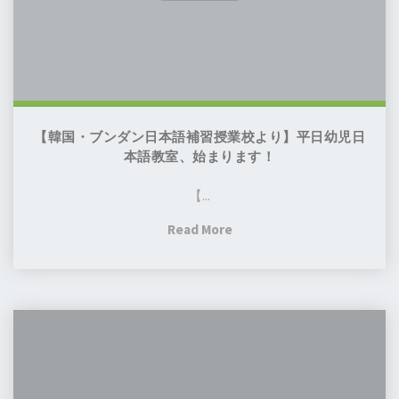
本
ら
語
せ"
補
習
授
業
【韓国・ブンダン日本語補習授業校より】平日幼児日
校
本語教室、始まります！
よ
【...
り】
平
"【韓
Read More
日
国・
幼
ブ
児
ン
日
第
ダ
本
43
ン
語
回
日
教
定
本