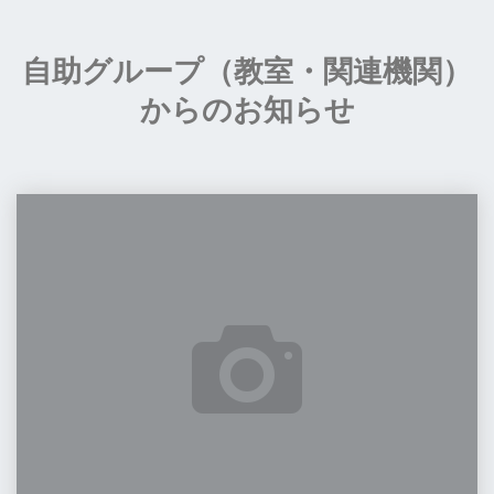
の
お
自助グループ（教室・関連機関）
知
ら
からのお知らせ
せ"
第
44
回
定
例
会
開
催
の
お