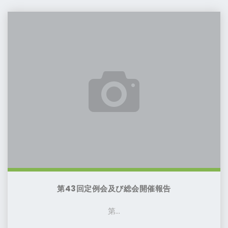
定
第
例
43
会
回
開
定
催
例
の
会
お
及
知
び
ら
総
せ"
会
開
催
報
第43回定例会及び総会開催報告
告
第...