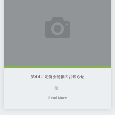
回
定
例
会
開
催
の
お
知
ら
せ
第44回定例会開催のお知らせ
第...
"第
Read More
44
回