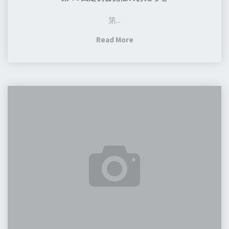
第...
"第
Read More
43
回
定
第
例
６
会
回
開
ス
催
ピ
の
ー
お
チ
知
大
ら
会
せ"
in