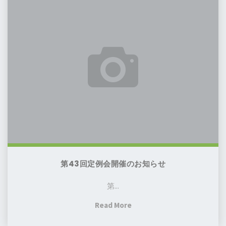
室、
43
会
始
回
及
ま
定
び
り
例
総
ま
会
会
す！"
開
開
催
催
の
報
お
告"
知
ら
せ
第43回定例会開催のお知らせ
第...
"第
Read More
43