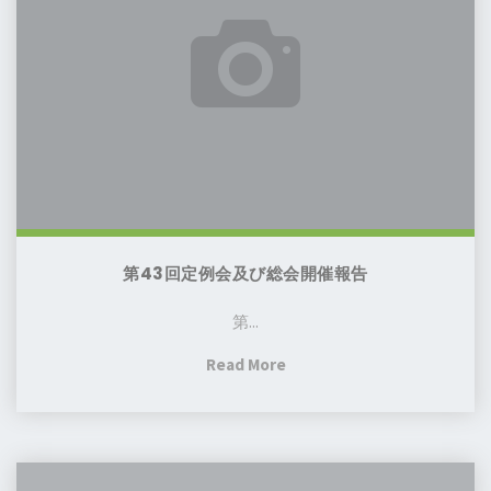
室、
例
語
始
会
補
ま
及
習
り
び
授
ま
総
業
す！
会
校
開
よ
催
り】
報
平
第43回定例会及び総会開催報告
告
日
第...
幼
児
"第
Read More
日
43
本
回
語
定
教
第
例