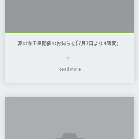
お
知
ら
せ
(7
夏の寺子屋開催のお知らせ(7月7日より4週間）
月
7
み...
日
"夏
Read More
よ
の
り
寺
4
子
週
第
屋
間）
41
開
回
催
定
の
例
お