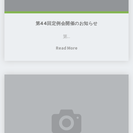
知
ら
せ
第44回定例会開催のお知らせ
第...
"第
Read More
44
回
定
【韓
例
国・
会
ブ
開
ン
催
ダ
の
ン
お
日
知