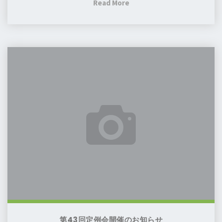
"第
Read More
43
回
定
第
例
43
会
回
及
定
び
例
総
会
会
開
開
催
催
の
報
お
告"
知
ら
せ
第43回定例会開催のお知らせ