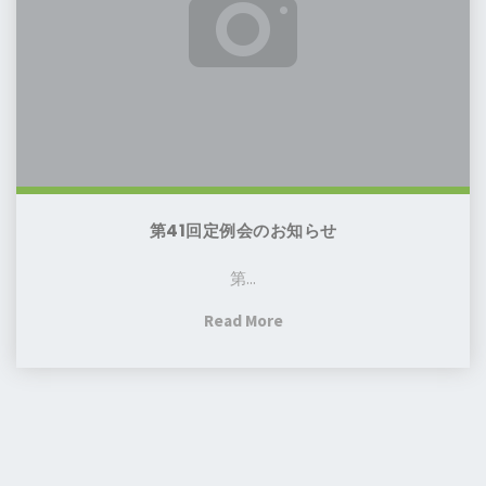
会
知
の
ら
お
せ
知
(7
ら
月
せ
7
日
よ
第41回定例会のお知らせ
り
第...
4
週
"第
Read More
間）"
41
回
定
例
会